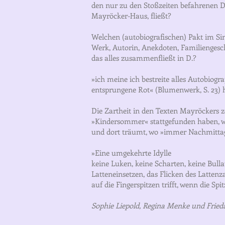
den nur zu den Stoßzeiten befahrenen Do
Mayröcker-Haus, fließt?
Welchen (autobiografischen) Pakt im Si
Werk, Autorin, Anekdoten, Familiengesc
das alles zusammenfließt in D.?
»ich meine ich bestreite alles Autobio
entsprungene Rot« (Blumenwerk, S. 23) 
Die Zartheit in den Texten Mayröckers zei
»Kindersommer« stattgefunden haben, wo d
und dort träumt, wo »immer Nachmittag ist
»Eine umgekehrte Idylle
keine Luken, keine Scharten, keine Bull
Latteneinsetzen, das Flicken des Latte
auf die Fingerspitzen trifft, wenn die Sp
Sophie Liepold, Regina Menke und Frieda Pari