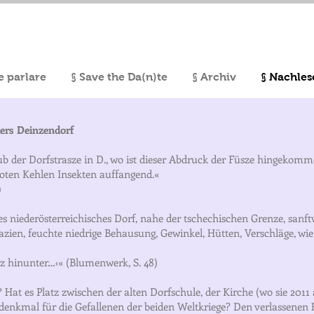
le parlare
§ Save the Da(n)te
§ Archiv
§ Nachles
ers Deinzendorf
b der Dorfstrasze in D., wo ist dieser Abdruck der Füsze hingekom
roten Kehlen Insekten auffangend.«
)
ges niederösterreichisches Dorf, nahe der tschechischen Grenze, sanft
azien, feuchte niedrige Behausung, Gewinkel, Hütten, Verschläge, wie
sz hinunter…‹« (Blumenwerk, S. 48)
Hat es Platz zwischen der alten Dorfschule, der Kirche (wo sie 2011
denkmal für die Gefallenen der beiden Weltkriege? Den verlassenen