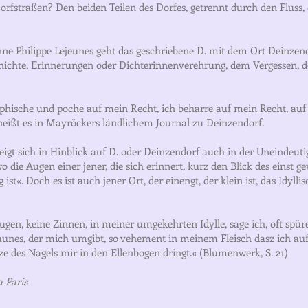
rfstraßen? Den beiden Teilen des Dorfes, getrennt durch den Fluss
nne Philippe Lejeunes geht das geschriebene D. mit dem Ort Deinzen
hichte, Erinnerungen oder Dichterinnenverehrung, dem Vergessen, d
graphische und poche auf mein Recht, ich beharre auf mein Recht, 
heißt es in Mayröckers ländlichem Journal zu Deinzendorf.
gt sich in Hinblick auf D. oder Deinzendorf auch in der Uneindeutigke
ie Augen einer jener, die sich erinnert, kurz den Blick des einst g
«. Doch es ist auch jener Ort, der einengt, der klein ist, das Idyllis
augen, keine Zinnen, in meiner umgekehrten Idylle, sage ich, oft sp
nzaunes, der mich umgibt, so vehement in meinem Fleisch dasz ich a
itze des Nagels mir in den Ellenbogen dringt.« (Blumenwerk, S. 21)
s​​​​​​