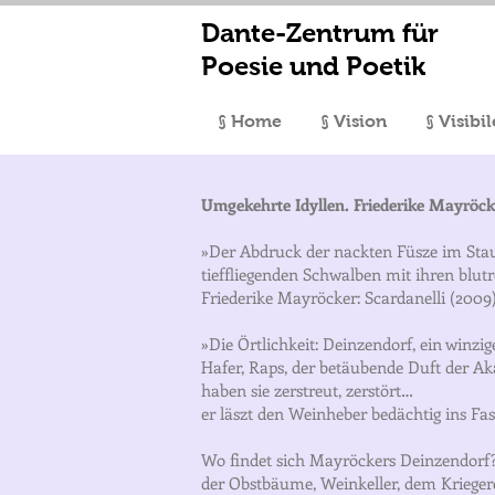
Dante-Zentrum für
Poesie und Poetik
§ Home
§ Vision
§ Visibi
Umgekehrte Idyllen. Friederike Mayröck
»Der Abdruck der nackten Füsze im Stau
tieffliegenden Schwalben mit ihren blut
Friederike Mayröcker: Scardanelli (2009
»Die Örtlichkeit: Deinzendorf, ein winzi
Hafer, Raps, der betäubende Duft der Ak
haben sie zerstreut, zerstört…
er läszt den Weinheber bedächtig ins Fa
Wo findet sich Mayröckers Deinzendorf? 
der Obstbäume, Weinkeller, dem Krieger